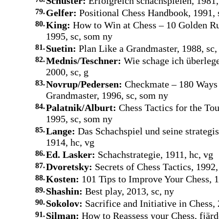
Schuster:
Erfolgreich schachspielen, 1981,
79.
Gelfer:
Positional Chess Handbook, 1991, 
80.
King:
How to Win at Chess – 10 Golden Ru
1995, sc, som ny
81.
Suetin:
Plan Like a Grandmaster, 1988, sc,
82.
Mednis/Teschner:
Wie schage ich überleg
2000, sc, g
83.
Novrup/Pedersen:
Checkmate – 180 Ways 
Grandmaster, 1996, sc, som ny
84.
Palatnik/Alburt:
Chess Tactics for the To
1995, sc, som ny
85.
Lange:
Das Schachspiel und seine strategis
1914, hc, vg
86.
Ed. Lasker:
Schachstrategie, 1911, hc, vg
87.
Dvoretsky:
Secrets of Chess Tactics, 1992,
88.
Kosten:
101 Tips to Improve Your Chess, 1
89.
Shashin:
Best play, 2013, sc, ny
90.
Sokolov:
Sacrifice and Initiative in Chess, 
91.
Silman:
How to Reassess your Chess, fjärd