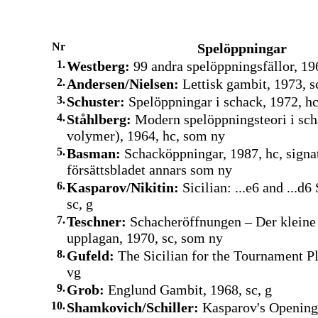
Nr
Spelöppningar
1.
Westberg:
99 andra spelöppningsfällor, 196
2.
Andersen/Nielsen:
Lettisk gambit, 1973, s
3.
Schuster:
Spelöppningar i schack, 1972, h
4.
Ståhlberg:
Modern spelöppningsteori i sch
volymer), 1964, hc, som ny
5.
Basman:
Schacköppningar, 1987, hc, signa
försättsbladet annars som ny
6.
Kasparov/Nikitin:
Sicilian: ...e6 and ...d
sc, g
7.
Teschner:
Schacheröffnungen – Der kleine 
upplagan, 1970, sc, som ny
8.
Gufeld:
The Sicilian for the Tournament Pl
vg
9.
Grob:
Englund Gambit, 1968, sc, g
10.
Shamkovich/Schiller:
Kasparov's Opening 