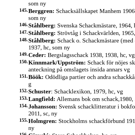
som ny
145.
Berggren:
Schacksällskapet Manhem 1906-
som ny
146.
Ståhlberg:
Svenska Schackmästare, 1964, 
147.
Ståhlberg:
Strövtåg i Schackvärlden, 1965
148.
Ståhlberg:
Schack o. Schackmästare (med 
1937, hc, som ny
149.
Ceder:
Bergslagsschack 1938, 1938, hc, vg
150.
Kinnmark/Uppström:
Schack för nöjes sk
anteckning på omslagets insida annars vg
151.
Böök:
Odödliga partier och andra schackkås
g
152.
Schuster
: Schacklexikon, 1979, hc, vg
153.
Langfield:
Allemans bok om schack,1980, 
154.
Johansson:
Svensk schacklitteratur i bokfo
2011, sc, ny
155.
Holmgren:
Stockholms schackförbund 1911
ny
156.