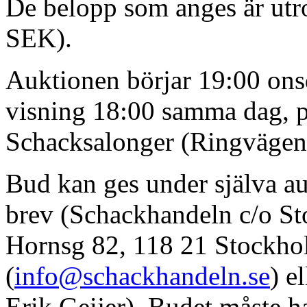
De belopp som anges är utro
SEK).
Auktionen börjar 19:00 ons
visning 18:00 samma dag, 
Schacksalonger (Ringvägen
Bud kan ges under själva au
brev (Schackhandeln c/o S
Hornsg 82, 118 21 Stockhol
(
info@schackhandeln.se
) e
Erik Geijer). Budet måste ha