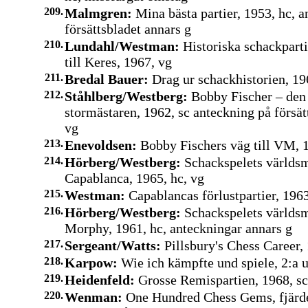
209.
Malmgren:
Mina bästa partier, 1953, hc, a
försättsbladet annars g
210.
Lundahl/Westman:
Historiska schackparti
till Keres, 1967, vg
211.
Bredal Bauer:
Drag ur schackhistorien, 196
212.
Ståhlberg/Westberg:
Bobby Fischer – den
stormästaren, 1962, sc anteckning på försät
vg
213.
Enevoldsen:
Bobby Fischers väg till VM, 1
214.
Hörberg/Westberg:
Schackspelets världsm
Capablanca, 1965, hc, vg
215.
Westman:
Capablancas förlustpartier, 1963
216.
Hörberg/Westberg:
Schackspelets världsm
Morphy, 1961, hc, anteckningar annars g
217.
Sergeant/Watts:
Pillsbury's Chess Career, 
218.
Karpow:
Wie ich kämpfte und spiele, 2:a u
219.
Heidenfeld:
Grosse Remispartien, 1968, sc
220.
Wenman:
One Hundred Chess Gems, fjärde