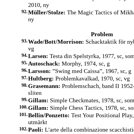
2010, ny
92.
Müller/Stolze:
The Magic Tactics of Mikhai
ny
Problem
93.
Wade/Bott/Morrison:
Schacktaktik för nyb
vg
94.
Larsen:
Testa din Spelstyrka, 1977, sc, so
95.
Autoschack:
Morphy, 1974, sc, g
96.
Larsson:
”Swing med Caissa”, 1967, sc, g
97.
Hultberg:
Problemkavalkad, 1970, sc, vg
98.
Grasemann:
Problemschach, band II 1952-
sliten
99.
Gillam:
Simple Checkmates, 1978, sc, so
100.
Gillam:
Simple Chess Tactics, 1978, sc, s
101.
Bellin/Ponzetto:
Test Your Positional Play,
utmärkt
102.
Paoli:
L'arte della combinazione scacchistic