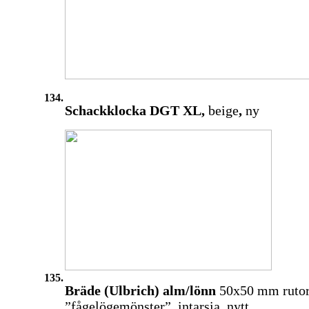
134.
Schackklocka DGT XL,
beige
,
ny
135.
Bräde (Ulbrich) alm/lönn
50x50 mm ruto
”fågelögemönster”, intarsia, nytt