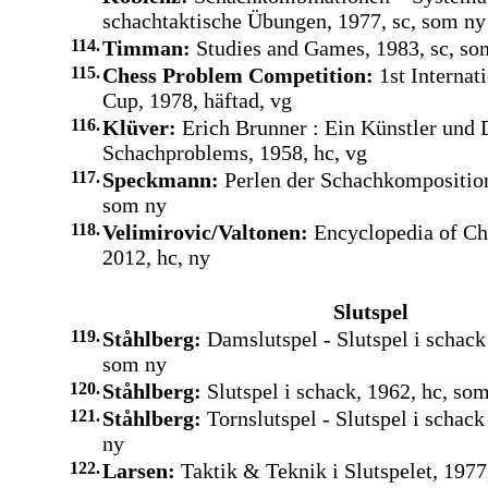
schachtaktische Übungen, 1977, sc, som ny
114.
Timman:
Studies and Games, 1983, sc, so
115.
Chess Problem Competition:
1st Internat
Cup, 1978, häftad, vg
116.
Klüver:
Erich Brunner : Ein Künstler und 
Schachproblems, 1958, hc, vg
117.
Speckmann:
Perlen der Schachkomposition
som ny
118.
Velimirovic/Valtonen:
Encyclopedia of Ch
2012, hc, ny
Slutspel
119.
Ståhlberg:
Damslutspel - Slutspel i schack 
som ny
120.
Ståhlberg:
Slutspel i schack, 1962, hc, so
121.
Ståhlberg:
Tornslutspel - Slutspel i schack
ny
122.
Larsen:
Taktik & Teknik i Slutspelet, 1977