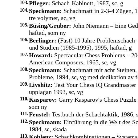
103.
Pfleger:
Schach-Kabinett, 1987, sc, g
104.
Speckmann:
Schachmatt in 2-3-4 Zügen, 
tre volymer, sc, vg
105.
Büsing/Gruber:
John Niemann – Eine Gede
häftad, som ny
106.
Berlinger:
(Fast) 10 Jahre Problemschach 
und Studien (1985-1995), 1995, häftad, g
107.
Howard:
Spectacular Chess Problems – 2
American Composers, 1965, sc, vg
108.
Speckmann:
Schachmatt mit acht Steinen,
Probleme, 1994, sc, vg med dedikation av f
109.
Livshitz:
Test Your Chess IQ Grandmaster 
upplagan 1993, sc, vg
110.
Kasparov:
Garry Kasparov's Chess Puzzle 
som ny
111.
Feustel:
Testbuch der Schachtaktik, 1986, 
112.
Speckmann:
Einführung in die Welt des S
1984, sc, skada
113.
Koblenz:
Schachkombinationen – Systemat