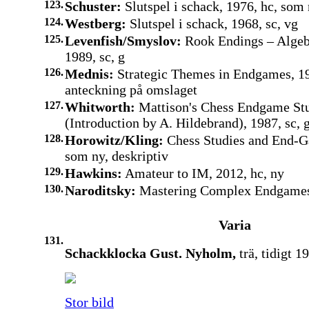
123.
Schuster:
Slutspel i schack, 1976, hc, som
124.
Westberg:
Slutspel i schack, 1968, sc, vg
125.
Levenfish/Smyslov:
Rook Endings – Algebr
1989, sc, g
126.
Mednis:
Strategic Themes in Endgames, 198
anteckning på omslaget
127.
Whitworth:
Mattison's Chess Endgame St
(Introduction by A. Hildebrand), 1987, sc, 
128.
Horowitz/Kling:
Chess Studies and End-G
som ny, deskriptiv
129.
Hawkins:
Amateur to IM, 2012, hc, ny
130.
Naroditsky:
Mastering Complex Endgames,
Varia
131.
Schackklocka Gust. Nyholm,
trä, tidigt 1
Stor bild