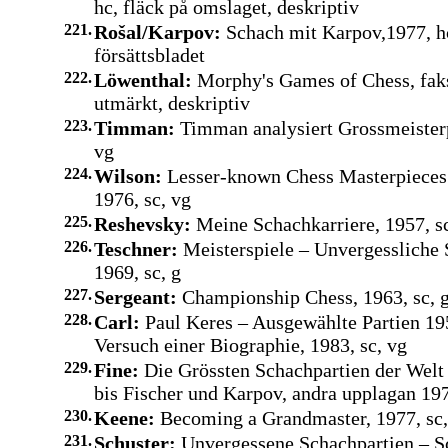
hc, fläck på omslaget, deskriptiv
221.
Rošal/Karpov:
Schach mit Karpov,1977, hc
försättsbladet
222.
Löwenthal:
Morphy's Games of Chess, faks
utmärkt, deskriptiv
223.
Timman:
Timman analysiert Grossmeisterp
vg
224.
Wilson:
Lesser-known Chess Masterpieces
1976, sc, vg
225.
Reshevsky:
Meine Schachkarriere, 1957, sc
226.
Teschner:
Meisterspiele – Unvergessliche 
1969, sc, g
227.
Sergeant:
Championship Chess, 1963, sc, 
228.
Carl:
Paul Keres – Ausgewählte Partien 19
Versuch einer Biographie, 1983, sc, vg
229.
Fine:
Die Grössten Schachpartien der Wel
bis Fischer und Karpov, andra upplagan 197
230.
Keene:
Becoming a Grandmaster, 1977, sc,
231.
Schuster:
Unvergessene Schachpartien – S