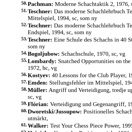
50.
Pachman:
Moderne Schachtaktik 2, 1976, s
51.
Teschner:
Das moderne Schachlehrbuch Tei
Mittelspiel, 1994, sc, som ny
52.
Teschner:
Das moderne Schachlehrbuch Tei
Endspiel, 1994, sc, som ny
53.
Teschner:
Eine Schule des Schachs in 40 St
som ny
54.
Bogoljubow:
Schachschule, 1970, sc, vg
55.
Lombardy:
Snatched Opportunities on the
1972, hc, vg
56.
Kostyev:
40 Lessons for the Club Player, 1
57.
Emden:
Stellungsfehler im Mittelspiel, 194
58.
Müller:
Angriff und Verteidigung, tredje u
sc, vg
59.
Flórian:
Verteidigung und Gegenangriff, 19
60.
Dworetski/Jussupow:
Positionelles Schach
utmärkt,
61.
Walker:
Test Your Chess Piece Power, 1995