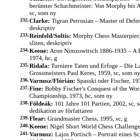
berümter Schachmeister: Von Morphy bis A
sc, som ny
232.
Clarke:
Tigran Petrosian – Master of Defen
deskriptiv
233.
Reinfeld/Soltis:
Morphy Chess Masterpiece
sliten, deskriptiv
234.
Keene:
Aron Nimzowitsch 1886-1935 – A R
1974, hc, g
235.
Ridala:
Turniere Taten und Erfoge – Die L
Grossmeisters Paul Keres, 1959, sc, som n
236.
Varnusz/Flórián:
Spasski oder Fischer, 197
237.
Fine:
Bobby Fischer's Conquest of the Wor
Championship, 1973, hc, som ny
238.
Földeák:
101 Jahre 101 Partien, 2002, sc,
dedikation av författaren
239.
Flear:
Grandmaster Chess, 1995, sc, g
240.
Keene:
Nigel Short World Chess Challenger
241.
Varnusz:
Lajos Portisch – Portrait eines S