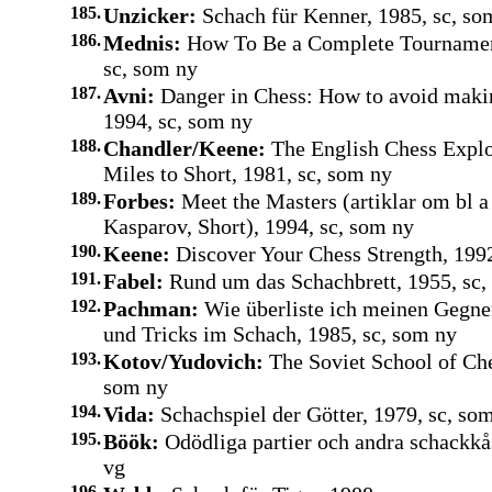
185.
Unzicker:
Schach für Kenner, 1985, sc, so
186.
Mednis:
How To Be a Complete Tournament
sc, som ny
187.
Avni:
Danger in Chess: How to avoid maki
1994, sc, som ny
188.
Chandler/Keene:
The English Chess Expl
Miles to Short, 1981, sc, som ny
189.
Forbes:
Meet the Masters (artiklar om bl a
Kasparov, Short), 1994, sc, som ny
190.
Keene:
Discover Your Chess Strength, 1992
191.
Fabel:
Rund um das Schachbrett, 1955, sc,
192.
Pachman:
Wie überliste ich meinen Gegne
und Tricks im Schach, 1985, sc, som ny
193.
Kotov/Yudovich:
The Soviet School of Che
som ny
194.
Vida:
Schachspiel der Götter, 1979, sc, so
195.
Böök:
Odödliga partier och andra schackkås
vg
196.