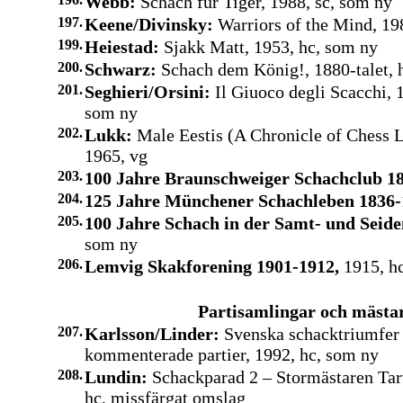
Webb:
Schach für Tiger, 1988, sc, som ny
197.
Keene/Divinsky:
Warriors of the Mind, 19
199.
Heiestad:
Sjakk Matt, 1953, hc, som ny
200.
Schwarz:
Schach dem König!, 1880-talet, 
201.
Seghieri/Orsini:
Il Giuoco degli Scacchi, 1
som ny
202.
Lukk:
Male Eestis (A Chronicle of Chess Li
1965, vg
203.
100 Jahre Braunschweiger Schachclub 1
204.
125 Jahre Münchener Schachleben 1836-
205.
100 Jahre Schach in der Samt- und Seide
som ny
206.
Lemvig Skakforening 1901-1912,
1915, h
Partisamlingar och mästa
207.
Karlsson/Linder:
Svenska schacktriumfer
kommenterade partier, 1992, hc, som ny
208.
Lundin:
Schackparad 2 – Stormästaren Tar
hc, missfärgat omslag