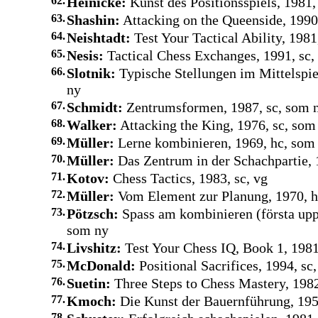
62.
Heinicke:
Kunst des Positionsspiels, 1981,
63.
Shashin:
Attacking on the Queenside, 1990
64.
Neishtadt:
Test Your Tactical Ability, 1981,
65.
Nesis:
Tactical Chess Exchanges, 1991, sc,
66.
Slotnik:
Typische Stellungen im Mittelspie
ny
67.
Schmidt:
Zentrumsformen, 1987, sc, som 
68.
Walker:
Attacking the King, 1976, sc, som
69.
Müller:
Lerne kombinieren, 1969, hc, som
70.
Müller:
Das Zentrum in der Schachpartie, 
71.
Kotov:
Chess Tactics, 1983, sc, vg
72.
Müller:
Vom Element zur Planung, 1970, h
73.
Pötzsch:
Spass am kombinieren (första upp
som ny
74.
Livshitz:
Test Your Chess IQ, Book 1, 1981,
75.
McDonald:
Positional Sacrifices, 1994, sc,
76.
Suetin:
Three Steps to Chess Mastery, 1982
77.
Kmoch:
Die Kunst der Bauernführung, 195
78.