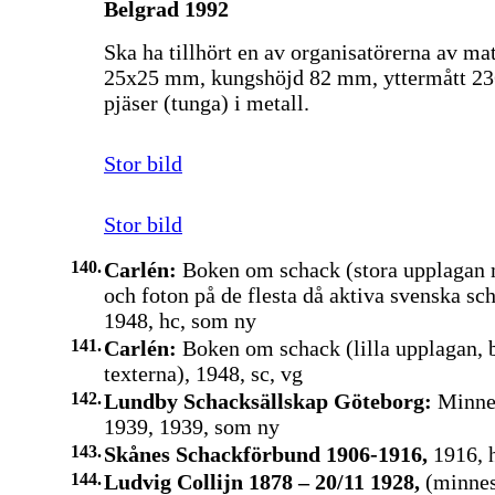
Belgrad 1992
Ska ha tillhört en av organisatörerna av ma
25x25 mm, kungshöjd 82 mm, yttermått 2
pjäser (tunga) i metall.
Stor bild
Stor bild
140.
Carlén:
Boken om schack (stora upplagan 
och foton på de flesta då aktiva svenska sc
1948, hc, som ny
141.
Carlén:
Boken om schack (lilla upplagan, 
texterna), 1948, sc, vg
142.
Lundby Schacksällskap Göteborg:
Minnes
1939, 1939, som ny
143.
Skånes Schackförbund 1906-1916,
1916, 
144.
Ludvig Collijn 1878 – 20/11 1928,
(minness