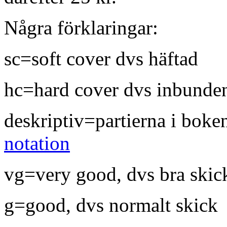
Några förklaringar:
sc=soft cover dvs häftad
hc=hard cover dvs inbunde
deskriptiv=partierna i boke
notation
vg=very good, dvs bra skic
g=good, dvs normalt skick