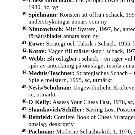
Chess Informant:
Encyklopedi över mittsp
1980, hc, vg
39.
Spielmann:
Konsten att offra i schack, 199
understrykningar annars som ny
40.
Nimzowitsch:
Mitt System, 1997, hc, ante
försättsbladet annars som ny
41.
Euwe:
Strategi och Taktik i Schack, 1955, 
42.
Kotov:
Vägen till mästerskap i schack, 1970
43.
Webb:
Bli oslagbar i schack – en tiger vid 
spår av anteckning på omslaget insida ann
44.
Mednis/Teschner:
Strategisches Schach –
Spiele meistern, 1995, sc, utmärkt
45.
Nesis/Schulman:
Ungewöhnliche Kräftever
sc, utmärkt
46.
O'Kelly:
Assess Your Chess Fast, 1976, sc,
47.
Shamkovich/Schiller:
Saving Lost Position
48.
Reinfeld:
Comlete Book of Chess Stratagem
omslag, deskriptiv
49.
Pachman:
Moderne Schachtaktik 1, 1976, s