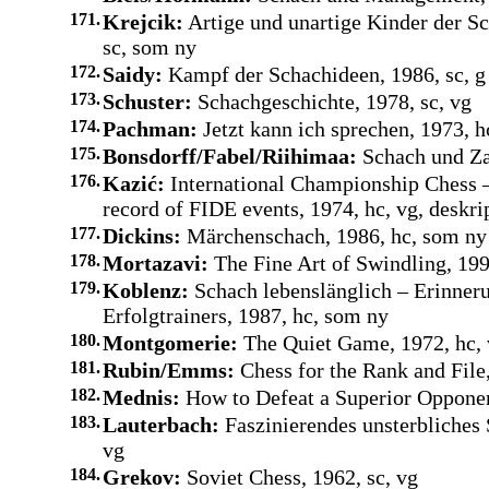
171.
Krejcik:
Artige und unartige Kinder der S
sc, som ny
172.
Saidy:
Kampf der Schachideen, 1986, sc, g
173.
Schuster:
Schachgeschichte, 1978, sc, vg
174.
Pachman:
Jetzt kann ich sprechen, 1973, h
175.
Bonsdorff/Fabel/Riihimaa:
Schach und Zah
176.
Kazić:
International Championship Chess 
record of FIDE events, 1974, hc, vg, deskri
177.
Dickins:
Märchenschach, 1986, hc, som ny
178.
Mortazavi:
The Fine Art of Swindling, 199
179.
Koblenz:
Schach lebenslänglich – Erinner
Erfolgtrainers, 1987, hc, som ny
180.
Montgomerie:
The Quiet Game, 1972, hc, v
181.
Rubin/Emms:
Chess for the Rank and File,
182.
Mednis:
How to Defeat a Superior Opponent
183.
Lauterbach:
Faszinierendes unsterbliches S
vg
184.
Grekov:
Soviet Chess, 1962, sc, vg