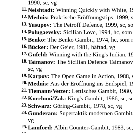
1990, sc, vg
11.
Neishtadt:
Winning Quickly with White, 19
12.
Mednis:
Praktische Eröffnungstips, 1999, 
13.
Yusupov:
The Petroff Defence, 1999, sc, s
14.
Polugaevsky:
Sicilian Love, 1994, hc, som
15.
Benko:
The Benko Gambit, 1974, hc, som 
16.
Bücker:
Der Geier, 1981, häftad, vg
17.
Gufeld:
Winning with the King's Indian, 19
18.
Taimanov:
The Sicilian Defence Taimanov
sc, vg
19.
Karpov:
The Open Game in Action, 1988, s
20.
Mednis:
Aus der Eröffnung ins Endspiel, 1
21.
Tiemann/Vetter:
Lettisches Gambit, 1980,
22.
Korchnoi/Zak:
King's Gambit, 1986, sc, 
23.
Schwarz:
Göring-Gambit, 1978, sc, vg
24.
Gunderam:
Supertaktik modernen Gambitsp
vg
25.
Lamford:
Albin Counter-Gambit, 1983, sc,