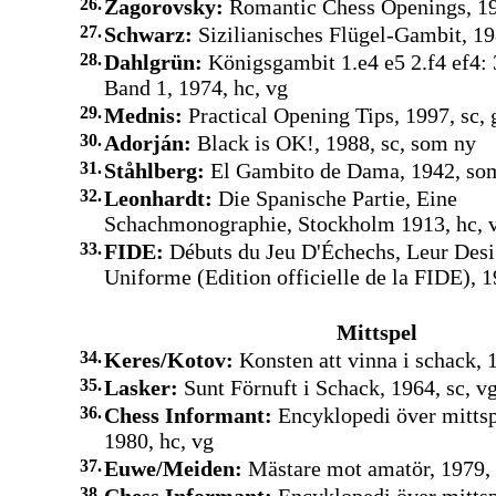
26.
Zagorovsky:
Romantic Chess Openings, 19
27.
Schwarz:
Sizilianisches Flügel-Gambit, 19
28.
Dahlgrün:
Königsgambit 1.e4 e5 2.f4 ef4: 3
Band 1, 1974, hc, vg
29.
Mednis:
Practical Opening Tips, 1997, sc, 
30.
Adorján:
Black is OK!, 1988, sc, som ny
31.
Ståhlberg:
El Gambito de Dama, 1942, so
32.
Leonhardt:
Die Spanische Partie, Eine
Schachmonographie, Stockholm 1913, hc, 
33.
FIDE:
Débuts du Jeu D'Échechs, Leur Desi
Uniforme (Edition officielle de la FIDE), 1
Mittspel
34.
Keres/Kotov:
Konsten att vinna i schack, 
35.
Lasker:
Sunt Förnuft i Schack, 1964, sc, v
36.
Chess Informant:
Encyklopedi över mittsp
1980, hc, vg
37.
Euwe/Meiden:
Mästare mot amatör, 1979, 
38.