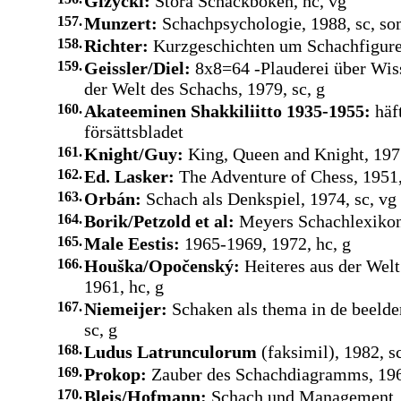
Gizycki:
Stora Schackboken, hc, vg
157.
Munzert:
Schachpsychologie, 1988, sc, so
158.
Richter:
Kurzgeschichten um Schachfiguren
159.
Geissler/Diel:
8x8=64 -Plauderei über Wis
der Welt des Schachs, 1979, sc, g
160.
Akateeminen Shakkiliitto 1935-1955:
häft
försättsbladet
161.
Knight/Guy:
King, Queen and Knight, 197
162.
Ed. Lasker:
The Adventure of Chess, 1951,
163.
Orbán:
Schach als Denkspiel, 1974, sc, vg
164.
Borik/Petzold et al:
Meyers Schachlexikon,
165.
Male Eestis:
1965-1969, 1972, hc, g
166.
Houška/Opočenský:
Heiteres aus der Welt
1961, hc, g
167.
Niemeijer:
Schaken als thema in de beelde
sc, g
168.
Ludus Latrunculorum
(faksimil),
1982, s
169.
Prokop:
Zauber des Schachdiagramms, 196
170.
Bleis/Hofmann:
Schach und Management, 1